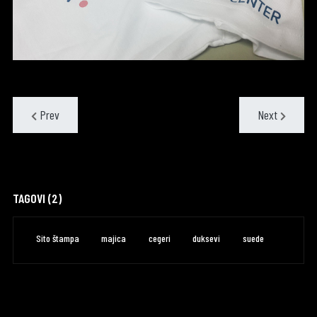
Prev
Next
TAGOVI (2)
Sito štampa
majica
cegeri
duksevi
suede