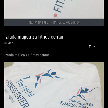
STAMPA NA DJECJIM MAJICAMA PODGORICA
Izrada majica za fitnes centar
07
Jan
Izrada majica za fitnes centar