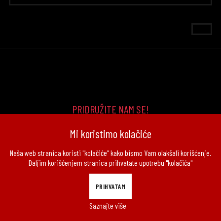
PRIDRUŽITE NAM SE!
Mi koristimo kolačiće
Naša web stranica koristi "kolačiće" kako bismo Vam olakšali korišćenje.
Daljim korišćenjem stranica prihvatate upotrebu "kolačića"
COPYRIGHT © 2026 GRAVITY DOO. ALL RIGHTS RESERVED.
PRIHVATAM
Saznajte više